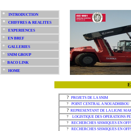
*
INTRODUCTION
*
CHIFFRES & REALITES
*
EXPERIENCE
S
*
EN BREF
*
GALLERIES
*
SNIM GROUP
*
BACO LINK
*
HOME
E
?
PROJETS DE LA SNIM
?
POINT CENTRAL A NOUADHIBOU
?
REPRESENTANT DE LA LIGNE MAR
?
LOGISTIQUE DES OPERATIONS P
?
RECHERCHES SISMIQUES EN OF
?
RECHERCHES SISMIQUES EN OFF